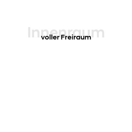
haben möchten.
Innenraum
voller Freiraum