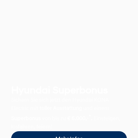
Hyundai Superbonus
Sichern Sie sich jetzt den Hyundai KONA
Electric mit
toller Ausstattung
und einem
*
Superbonus
von bis zu
€ 6.000,-
.
Einsteigen,
losfahren, feiern!