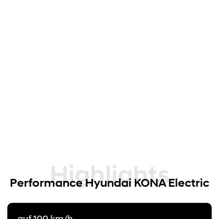
Highlights
Performance Hyundai KONA Electric
auf 100 km/h