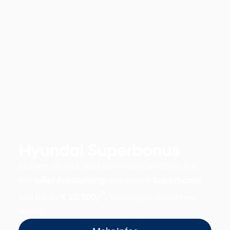
Hyundai Superbonus
Sichern Sie sich jetzt den Hyundai IONIQ 5 N
mit
toller Ausstattung
und einem
Superbonus
*
von bis zu
€ 10.500,-
.
Einsteigen, losfahren,
feiern!