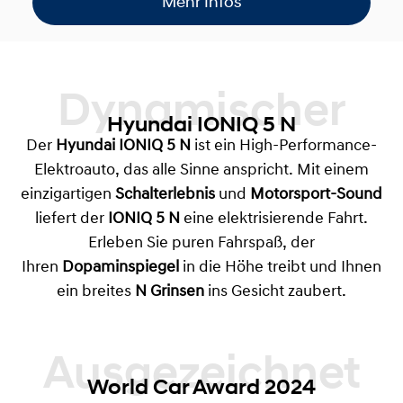
Mehr Infos
Dynamischer
Hyundai IONIQ 5 N
Der
Hyundai IONIQ 5 N
ist ein High-Performance-
Elektroauto, das alle Sinne anspricht. Mit einem
einzigartigen
Schalterlebnis
und
Motorsport-Sound
liefert der
IONIQ 5 N
eine elektrisierende Fahrt.
Erleben Sie puren Fahrspaß, der
Ihren
Dopaminspiegel
in die Höhe treibt und Ihnen
ein breites
N Grinsen
ins Gesicht zaubert.
World Car Award 2024