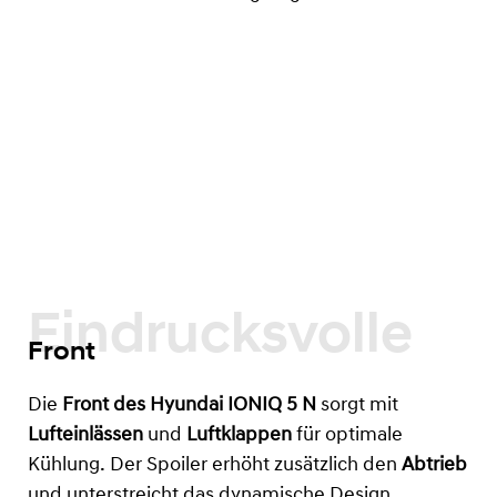
Eindrucksvolle
Front
Die
Front des Hyundai IONIQ 5 N
sorgt mit
Lufteinlässen
und
Luftklappen
für optimale
Kühlung. Der Spoiler erhöht zusätzlich den
Abtrieb
und unterstreicht das dynamische Design.