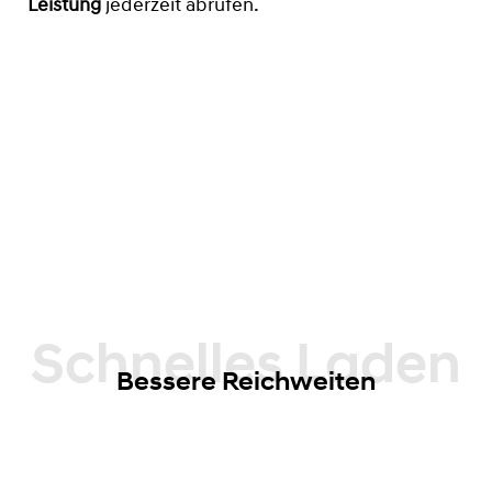
Leistung
jederzeit abrufen.
Schnelles Laden
Bessere Reichweiten