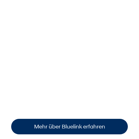
Dank Bluelink stets smart
vernetzt.
Behalten Sie Ihr Auto jederzeit im Blick: per
Smartphone den
Standort finden
, den
Fahrzeugstatus prüfen
oder wichtige
Funktionen steuern
. So sind Sie immer
informiert und haben die volle Kontrolle –
einfach, bequem und überall verfügbar
.
Mehr über Bluelink erfahren