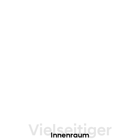
Vielseitiger
Innenraum