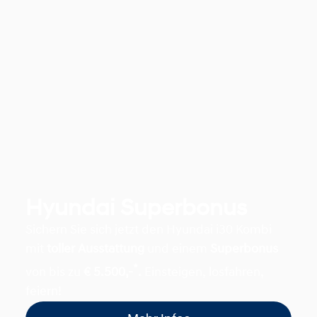
Hyundai Superbonus
Sichern Sie sich jetzt den Hyundai i30 Kombi
mit
toller Ausstattung
und einem
Superbonus
*
von bis zu
€ 5.500,-
.
Einsteigen, losfahren,
feiern!