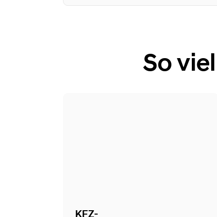
So vie
KFZ-