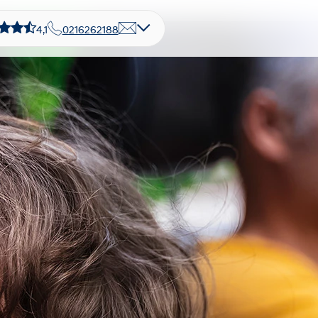
4,1
0216262188