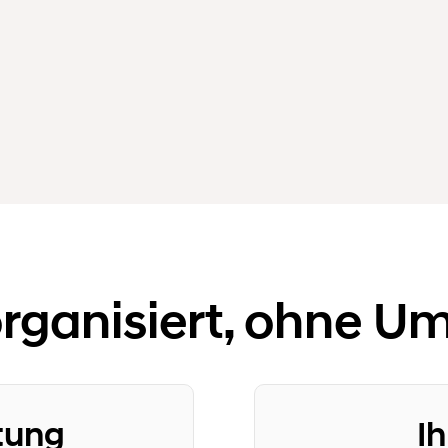
organisiert, ohne 
tung
Ih