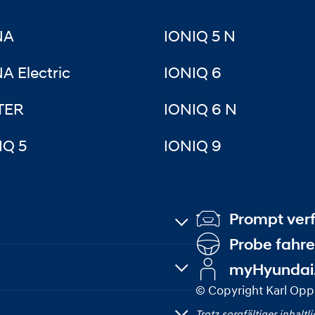
NA
IONIQ 5 N
A Electric
IONIQ 6
TER
IONIQ 6 N
IQ 5
IONIQ 9
Prompt ver
Probe fahr
myHyundai
© Copyright Karl Op