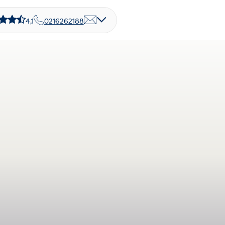
4,1
0216262188