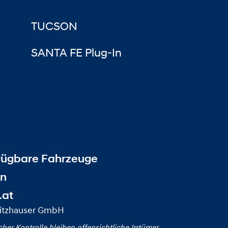
TUCSON
SANTA FE Plug-In
fügbare Fahrzeuge
en
.at
pitzhauser GmbH