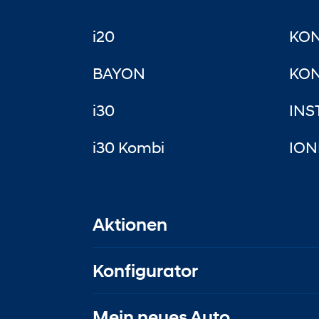
i20
KO
BAYON
KON
i30
INS
i30 Kombi
ION
Aktionen
Konfigurator
Mein neues Auto