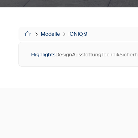
Modelle
IONIQ 9
Highlights
Design
Ausstattung
Technik
Sicherh