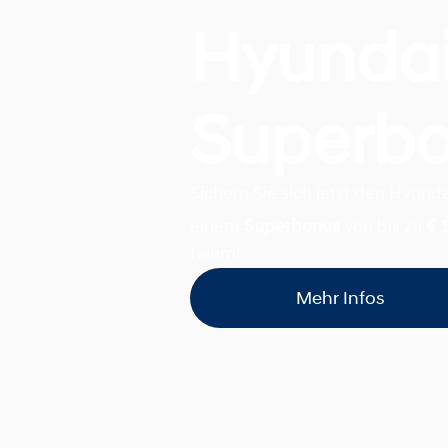
Hyunda
Superb
Sichern Sie sich jetzt den Hyund
einem
Superbonus
von bis zu
€ 
feiern!
Mehr Infos