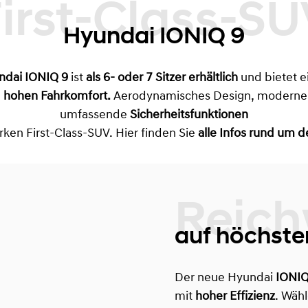
First-Class-SUV
Hyundai IONIQ 9
ndai IONIQ 9
ist
als 6- oder 7 Sitzer erhältlich
und bietet e
d
hohen Fahrkomfort.
Aerodynamisches Design, moderne
umfassende
Sicherheitsfunktionen
ken First-Class-SUV. Hier finden Sie
alle Infos rund um 
Reichweite
auf höchste
Der neue Hyundai
IONIQ
mit
hoher Effizienz
. Wäh