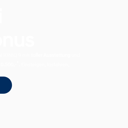
i
onus
ai IONIQ 9 mit
toller Ausstattung
und
*
10.500,-
.
Einsteigen, losfahren,