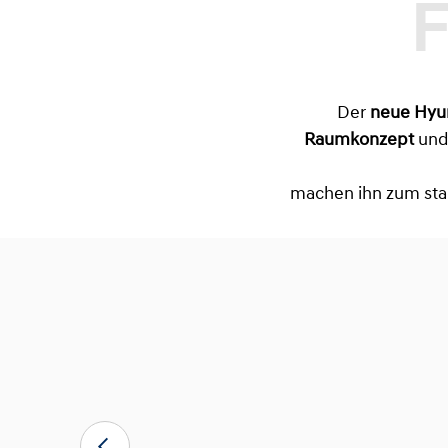
Der
neue Hyu
Raumkonzept
un
machen ihn zum star
hren
Hyundai