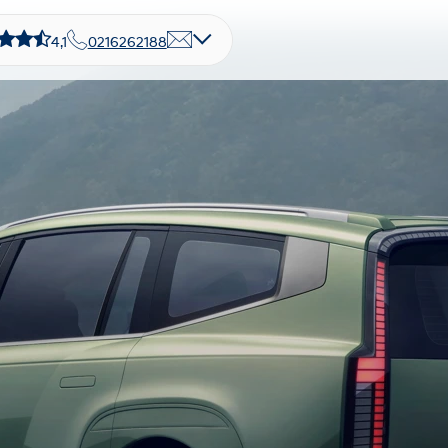
4,1
0216262188