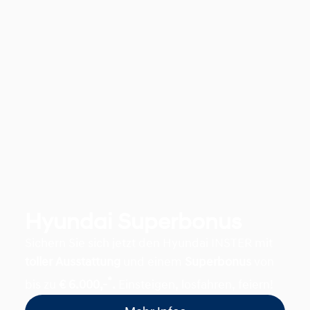
Hyundai Superbonus
Sichern Sie sich jetzt den Hyundai INSTER mit
toller Ausstattung
und einem
Superbonus
von
*
bis zu
€ 6.000,-
.
Einsteigen, losfahren, feiern!