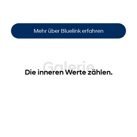
Funktionen steuern
. So sind Sie immer
informiert und haben die volle Kontrolle –
einfach, bequem und überall verfügbar
.
Mehr über Bluelink erfahren
Galerie
Die inneren Werte zählen.