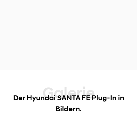
Galerie
Der Hyundai SANTA FE Plug-In in
Bildern.