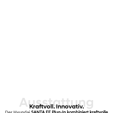
Ausstattung
Kraftvoll. Innovativ.
Der Hyundai
SANTA FE Plug-In kombiniert kraftvolle