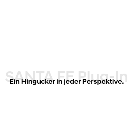
SANTA FE Plug-In
Ein Hingucker in jeder Perspektive.