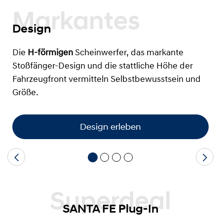
Markantes
Design
Die
H-förmigen
Scheinwerfer, das markante
Stoßfänger-Design und die stattliche Höhe der
Fahrzeugfront vermitteln Selbstbewusstsein und
Größe.
Design erleben
Superdeal
SANTA FE Plug-In