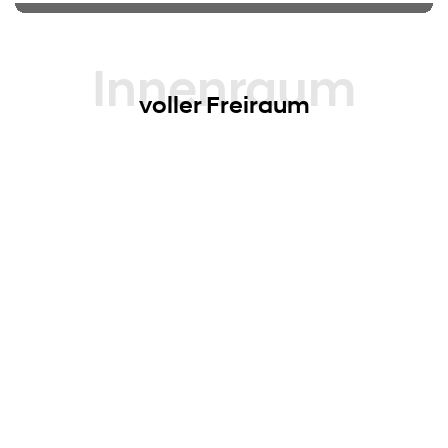
Innenraum
voller Freiraum