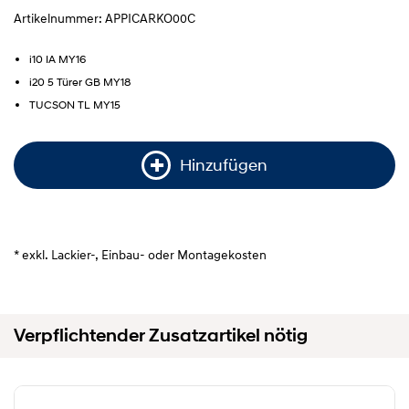
Artikelnummer: APPICARKO00C
i10 IA MY16
i20 5 Türer GB MY18
TUCSON TL MY15
Hinzufügen
* exkl. Lackier-, Einbau- oder Montagekosten
Verpflichtender Zusatzartikel nötig