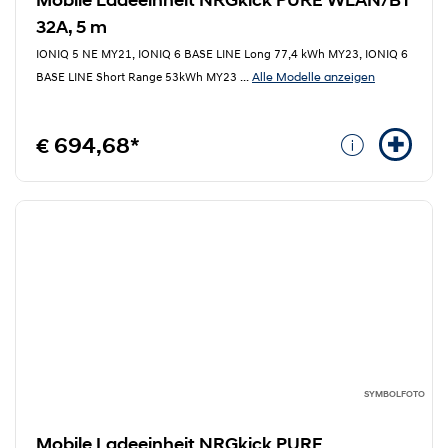
Mobile Ladeeinheit NRGkick PURE WLAN/BT
32A, 5 m
IONIQ 5 NE MY21, IONIQ 6 BASE LINE Long 77,4 kWh MY23, IONIQ 6
Alle Modelle anzeigen
BASE LINE Short Range 53kWh MY23
...
€ 694,68*
SYMBOLFOTO
Mobile Ladeeinheit NRGkick PURE