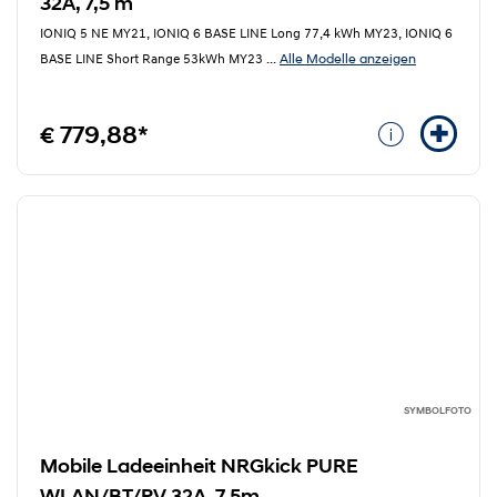
32A, 7,5 m
IONIQ 5 NE MY21, IONIQ 6 BASE LINE Long 77,4 kWh MY23, IONIQ 6
Alle Modelle anzeigen
BASE LINE Short Range 53kWh MY23
...
€ 779,88*
SYMBOLFOTO
Mobile Ladeeinheit NRGkick PURE
WLAN/BT/PV 32A, 7,5m