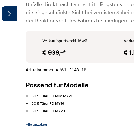
Unfälle direkt nach Fahrtantritt, längstens je
die eingeschränkte Sicht bei vereisten Scheib
der Reaktionszeit des Fahrers bei niedrigen 
Verkaufspreis exkl. MwSt.
Verka
€ 939,-*
€ 1
Artikelnummer: APWE1314811B
SYMBOLFOTO"
Passend für Modelle
i30 5 Türer PD Mild MY21
i30 5 Türer PD MY16
i30 5 Türer PD MY20
Alle anzeigen