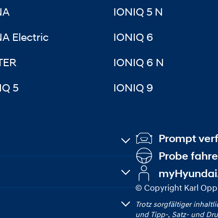
NA
IONIQ 5 N
A Electric
IONIQ 6
TER
IONIQ 6 N
IQ 5
IONIQ 9
Prompt ver
Probe fahr
myHyundai
© Copyright Karl Op
Trotz sorgfältiger inhaltl
und Tipp‑, Satz‑ und Dru