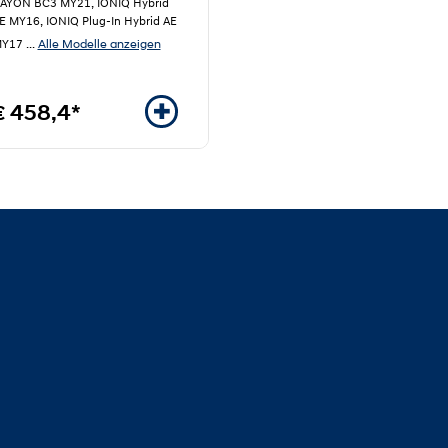
AYON BC3 MY21, IONIQ Hybrid
E MY16, IONIQ Plug-In Hybrid AE
Alle Modelle anzeigen
Y17
...
€ 458,4*