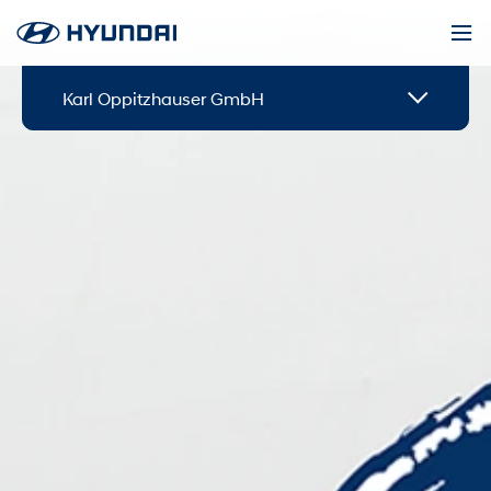
Karl Oppitzhauser GmbH