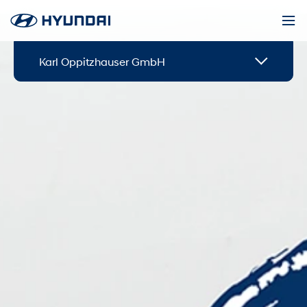
Karl Oppitzhauser GmbH